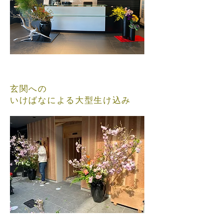
玄関への
いけばなによる大型生け込み