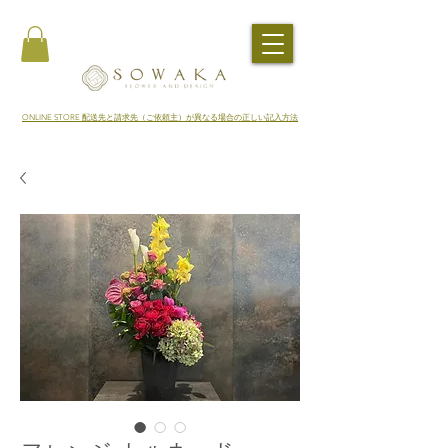
​ONLINE STORE 配送先と請求先（ご依頼主）が異なる場合の正しい記入方法