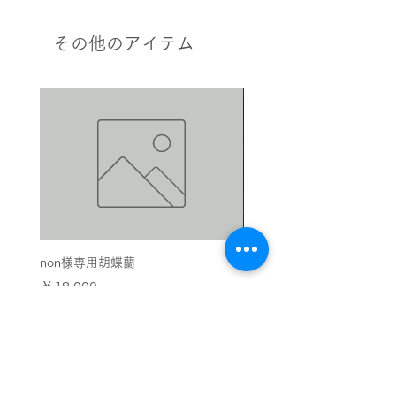
跡番号は発送時にお知らせいたします。
使用させて頂きます。
店頭受け取りをご希望の場合は、購入時
その他のアイテム
に備考欄へのご記入をお願いいたしま
花材、色目についてご要望がある場合、備考
す。
欄、または、メール、お電話にて気軽にご相
配送日時の指定をご希望の場合は、配送
談ください。
日の３日以上前にご注文頂くことを推奨
致します。
日時指定が無い場合には準備が整い次
第、最短着でお送りいたします。
お急ぎの場合は、お電話にて対応を検討
させていただきますので、下記連絡先へ
直接ご連絡ください。
【連絡先】
non様専用胡蝶蘭
お供え用の胡蝶蘭 エグゼ
TEL：053-570-6460
FAX：530-570-6461
価格
価格
￥18,000
￥44,000
〒430-0856 静岡県浜松市中区中島2丁目
24-14 SOWAKAビルヂング１F