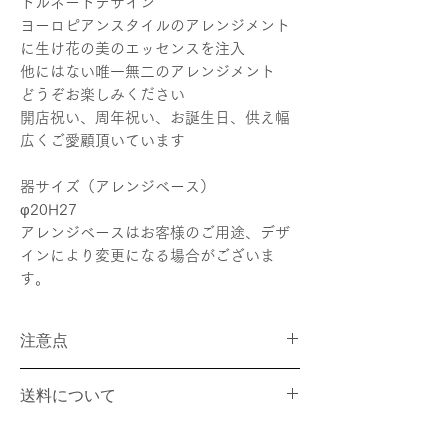
トルネードデザイン
ヨーロピアンスタイルのアレンジメント
に生け花の美のエッセンスを注入
他にはない唯一無二のアレンジメント
どうぞお楽しみください
開店祝い、周年祝い、お誕生日、供え幅
広くご愛顧頂いています
器サイズ（アレンジベース）
φ20H27
アレンジベースはお客様のご用途、デザ
インにより変更になる場合がございま
す。
注意点
画像はデザインの参考画像となります。
送料について
花は生物、季節のものですので、画像とは全
く同じ花材にならない場合がございます。
商品は宅配業者にて配送いたします。追
商品制作に旬の花、状態の良い花を優先的に