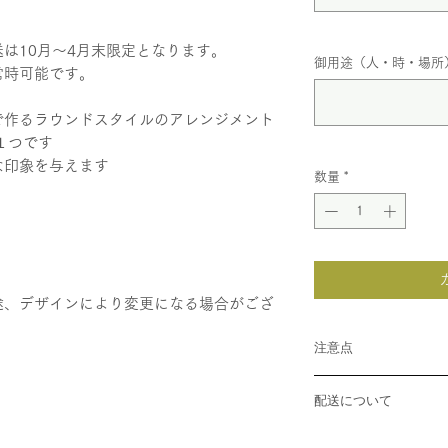
は10月～4月末限定となります。
御用途（人・時・場所
常時可能です。
で作るラウンドスタイルのアレンジメント
１つです
な印象を与えます
数量
*
途、デザインにより変更になる場合がござ
注意点
画像はデザインの参
配送について
花は生物、季節のも
にならない場合がご
商品は宅配業者に
商品制作の際には旬