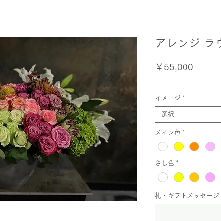
アレンジ ラ
価
￥55,000
格
イメージ
*
選択
メイン色
*
さし色
*
札・ギフトメッセージ 