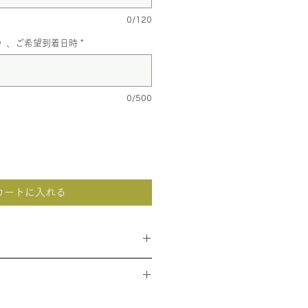
0/120
）、ご希望到着日時
*
0/500
カートに入れる
考画像となります。
のですので、画像とは全く同じ花材
ざいます。
て配送いたします。追跡番号は発
のお花、状態の良い花を優先的に使