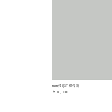
non様専用胡蝶蘭
価格
￥18,000