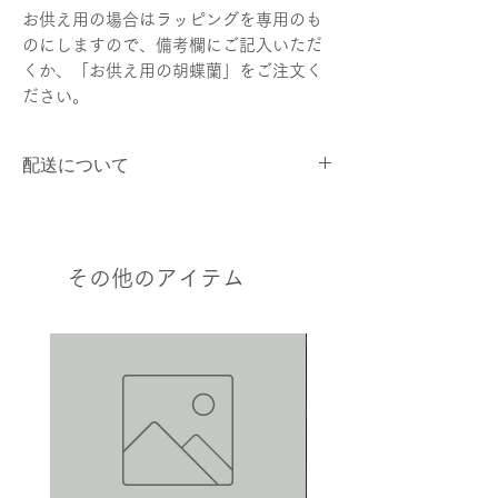
お供え用の場合はラッピングを専用のも
のにしますので、備考欄にご記入いただ
くか、「お供え用の胡蝶蘭」をご注文く
ださい。
配送について
商品は宅配業者にて配送いたします。追
跡番号は発送時にお知らせいたします。
店頭受け取りをご希望の場合は、購入時
その他のアイテム
に備考欄へのご記入をお願いいたしま
す。
配送日時の指定をご希望の場合は、配送
日の３日以上前にご注文頂くことを推奨
致します。
日時指定が無い場合には準備が整い次
第、最短着でお送りいたします。
お急ぎの場合は、お電話にて対応を検討
させていただきますので、下記連絡先へ
直接ご連絡ください。