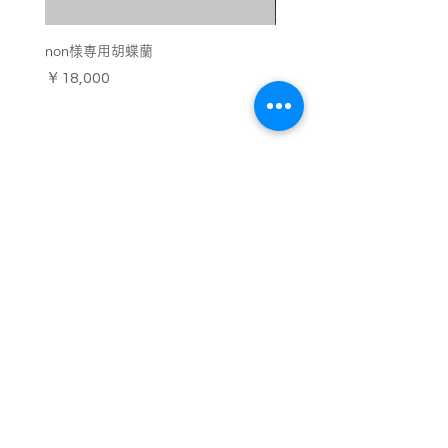
【連絡先】
non様専用胡蝶蘭
お供え用の胡蝶蘭 エグゼ
TEL：053-570-6460
FAX：530-570-6461
価格
価格
￥18,000
￥44,000
〒430-0856 静岡県浜松市中区中島2丁目
24-14 SOWAKAビルヂング１F
中島本店
営業時間：10:00〜18:00（18時以降の受け取りはZAZAにて)
​定休日：なし
TEL：053-570-6460
FAX：053-570-6461
430-0856