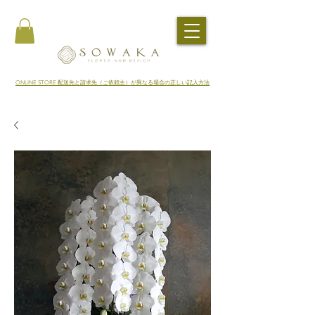
​ONLINE STORE 配送先と請求先（ご依頼主）が異なる場合の正しい記入方法