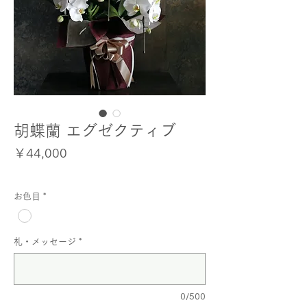
胡蝶蘭 エグゼクティブ
価
￥44,000
格
お色目
*
札・メッセージ
*
0/500