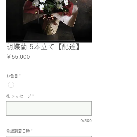
胡蝶蘭 5本立て【配達】
価
￥55,000
格
お色目
*
札 メッセージ
*
0/500
希望到着日時
*