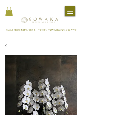
​ONLINE STORE 配送先と請求先（ご依頼主）が異なる場合の正しい記入方法