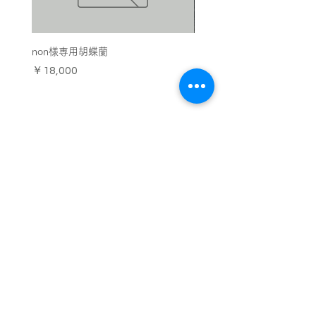
non様専用胡蝶蘭
お供え用の胡蝶蘭 エグゼ
価格
価格
￥18,000
￥44,000
中島本店
営業時間：10:00〜18:00（18時以降の受け取りはZAZAにて)
​定休日：なし
TEL：053-570-6460
FAX：053-570-6461