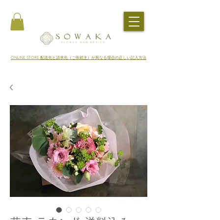
​ONLINE STORE 配送先と請求先（ご依頼主）が異なる場合の正しい記入方法