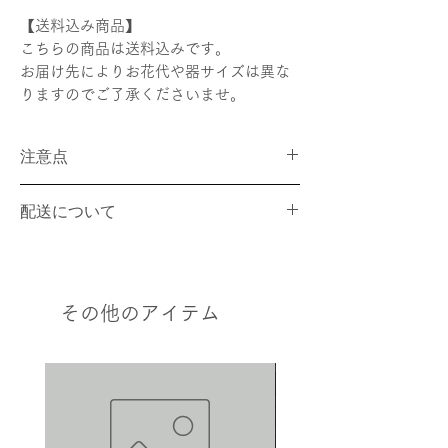
【送料込み商品】
こちらの商品は送料込みです。
お届け先によりお花代や器サイズは異な
りますのでご了承くださいませ。
注意点
画像はデザインの参考画像となります。
配送について
花は生物、季節のものですので、画像とは全
く同じ花材にならない場合がございます。
商品は宅配業者にて配送いたします。追
商品制作の際には旬のお花、状態の良い花を
跡番号は発送時にお知らせいたします。
優先的に使用し、その時のベストの状態のも
店頭受け取りをご希望の場合は、購入時
のをお作りします。
その他のアイテム
に備考欄へのご記入をお願いいたしま
す。
配送日時の指定をご希望の場合は、配送
日の３日以上前にご注文頂くことを推奨
致します。
日時指定が無い場合には準備が整い次
第、最短着でお送りいたします。