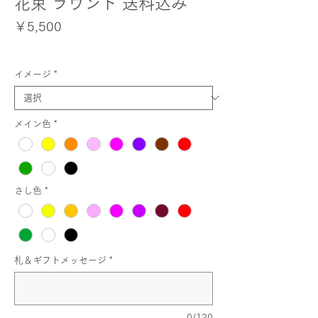
花束 ラウンド 送料込み
価
￥5,500
格
イメージ
*
メイン色
*
さし色
*
札＆ギフトメッセージ
*
0/120