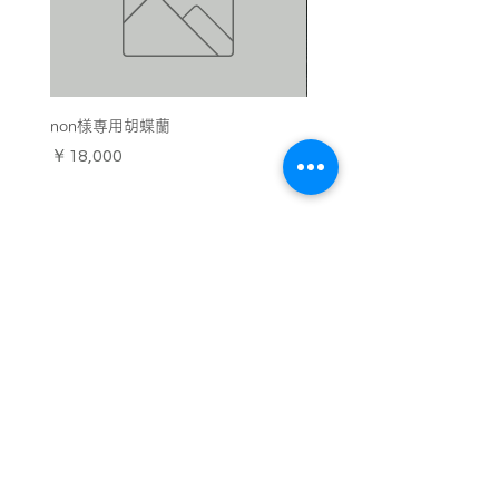
お急ぎの場合は、お電話にて対応を検討
させていただきますので、下記連絡先へ
直接ご連絡ください。
【連絡先】
non様専用胡蝶蘭
お供え用の胡蝶蘭 エグゼ
TEL：053-570-6460
FAX：530-570-6461
価格
価格
￥18,000
￥44,000
〒430-0856 静岡県浜松市中区中島2丁目
24-14 SOWAKAビルヂング１F
中島本店
営業時間：10:00〜18:00（18時以降の受け取りはZAZAにて)
​定休日：なし