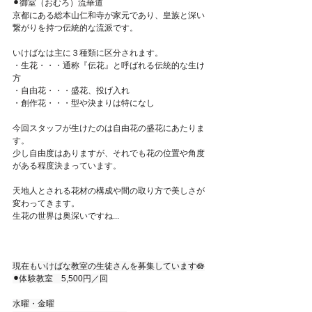
⚫︎御室（おむろ）流華道
京都にある総本山仁和寺が家元であり、皇族と深い
繋がりを持つ伝統的な流派です。
いけばなは主に３種類に区分されます。
・生花・・・通称『伝花』と呼ばれる伝統的な生け
方
・自由花・・・盛花、投げ入れ
・創作花・・・型や決まりは特になし
今回スタッフが生けたのは自由花の盛花にあたりま
す。
少し自由度はありますが、それでも花の位置や角度
がある程度決まっています。
天地人とされる花材の構成や間の取り方で美しさが
変わってきます。
生花の世界は奥深いですね...
現在もいけばな教室の生徒さんを募集しています🪷
⚫︎体験教室　5,500円／回
水曜・金曜