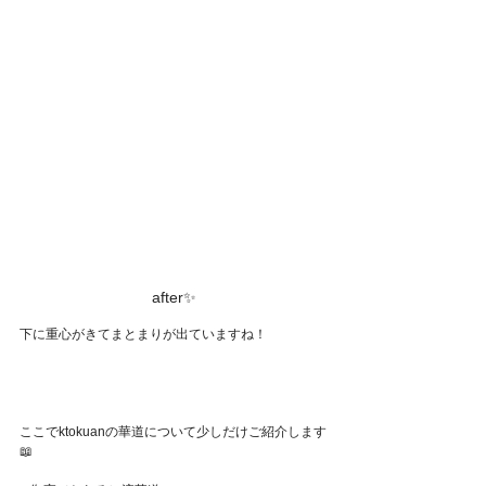
after✨
下に重心がきてまとまりが出ていますね！
ここでktokuanの華道について少しだけご紹介します
📖