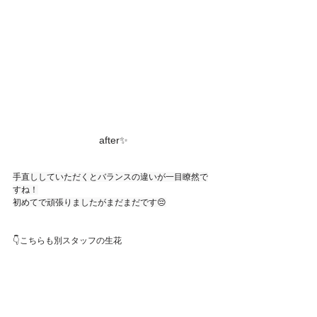
after✨
手直ししていただくとバランスの違いが一目瞭然で
すね！
初めてで頑張りましたがまだまだです😔
👇こちらも別スタッフの生花