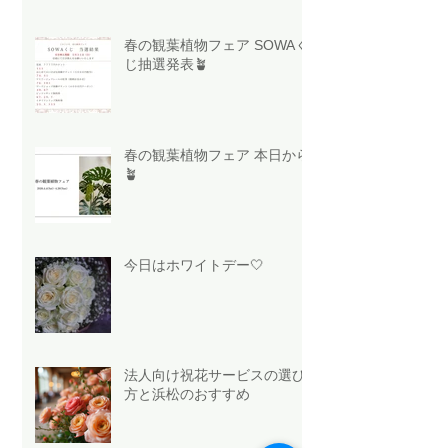
春の観葉植物フェア SOWAく
じ抽選発表🪴
春の観葉植物フェア 本日から
🪴
今日はホワイトデー🤍
法人向け祝花サービスの選び
方と浜松のおすすめ