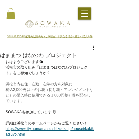
​ONLINE STORE 配送先と請求先（ご依頼主）が異なる場合の正しい記入方法
はままつ はなのわ プロジェクト
おはようございます🌤
浜松市の取り組み「はままつはなのわプロジェク
ト」をご存知でしょうか？
浜松市内在住・在勤・在学の方を対象に
税込2,000円以上のお花（切り花・アレンジメントな
ど）の購入時に使用できる 1,000円割引券を配布し
ています。
SOWAKAも参加しています 😊
詳細は浜松市のホームページからご覧ください！
https://www.city.hamamatsu.shizuoka.jp/nousei/kakik
atsuyo.html