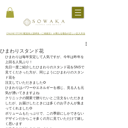
​ONLINE STORE 配送先と請求先（ご依頼主）が異なる場合の正しい記入方法
ひまわりスタンド花
ひまわりは毎年安定して人気ですが、今年は昨年を
上回る人気ぶり！
先日一度ご紹介したひまわりのスタンド花をSNSで
見てくださった方が、同じようにひまわりのスタン
ド花を
注文していただきました🌻
ひまわりはパワーやエネルギーを感じ、見る人も元
気が湧いてきますよね
クリニックの開業で贈りたいとご注文をいただきま
したが、お届けしたときには多くのお子さんが集ま
ってくれました🌻
ボリュームもたっぷりで、この季節にしかできない
デザインだからこそ多くの方に見ていただけて嬉し
く思います