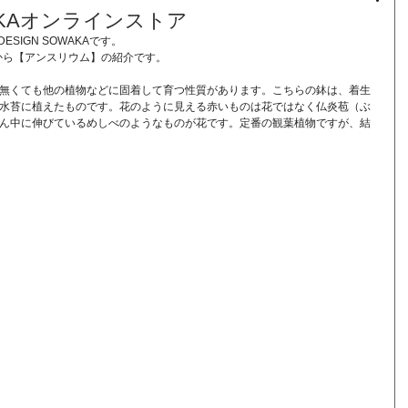
KAオンラインストア
ESIGN SOWAKAです。
アから【アンスリウム】の紹介です。
無くても他の植物などに固着して育つ性質があります。こちらの鉢は、着生
水苔に植えたものです。花のように見える赤いものは花ではなく仏炎苞（ぶ
ん中に伸びているめしべのようなものが花です。定番の観葉植物ですが、結