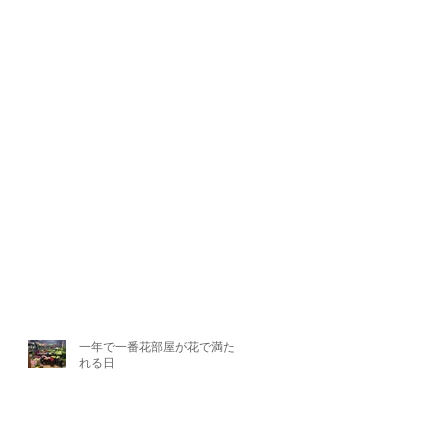
一年で一番花部屋が花で満たさ
れる日