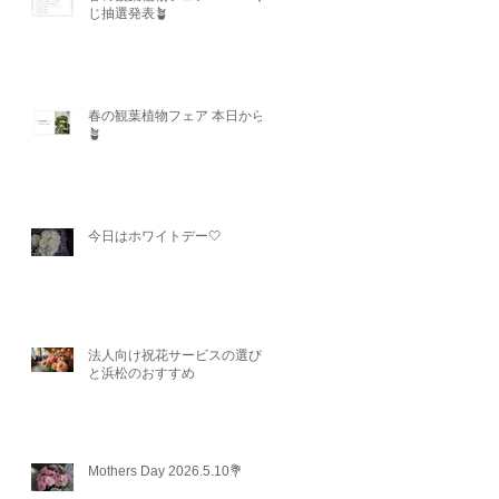
じ抽選発表🪴
春の観葉植物フェア 本日から
🪴
今日はホワイトデー🤍
法人向け祝花サービスの選び方
と浜松のおすすめ
Mothers Day 2026.5.10💐