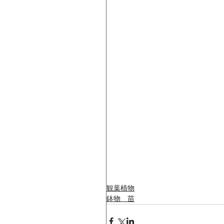
観葉植物
鉢物 苗