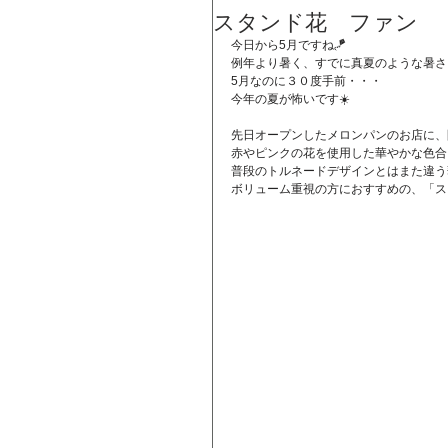
スタンド花 ファン
今日から5月ですね🪁
例年より暑く、すでに真夏のような暑さ
5月なのに３０度手前・・・
今年の夏が怖いです☀️
先日オープンしたメロンパンのお店に、
赤やピンクの花を使用した華やかな色合
普段のトルネードデザインとはまた違う
ボリューム重視の方におすすめの、「ス