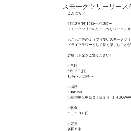
スモークツリーリース作り
こんにちは
6月12日(日)10時〜／13時〜
スモークツリーのリース作りワークショ
もこもこ煙のようで可愛いスモークツリ
ドライフラワーとして長く楽しむことが
詳細は下記をご覧ください♪
✅日時
6月12日(日)
10時〜／13時〜
✅場所
K-tokuan
浜松市中区中島２丁目２４−１４SOWA
✅料金
５，５００円
✅定員
各回６名