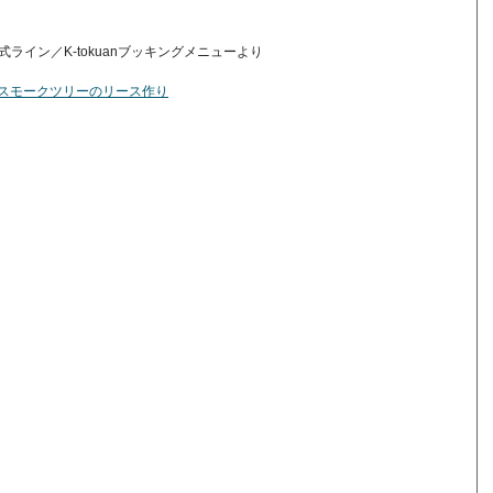
式ライン／K-tokuanブッキングメニューより
ice-page/スモークツリーのリース作り