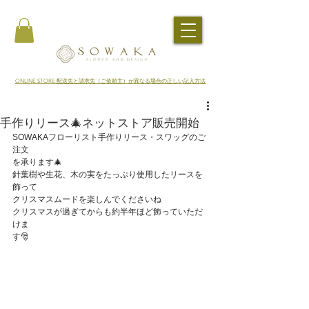
​ONLINE STORE 配送先と請求先（ご依頼主）が異なる場合の正しい記入方法
手作りリース🎄ネットストア販売開始
SOWAKAフローリスト手作りリース・スワッグのご
注文
を承ります🎄
針葉樹や生花、木の実をたっぷり使用したリースを
飾って
クリスマスムードを楽しんでくださいね
クリスマスが過ぎてからも約半年ほど飾っていただ
けま
す🎅