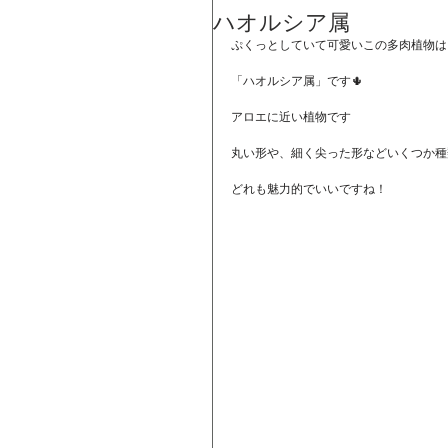
ハオルシア属
ぷくっとしていて可愛いこの多肉植物は
「ハオルシア属」です🌵
アロエに近い植物です
丸い形や、細く尖った形などいくつか種
どれも魅力的でいいですね！