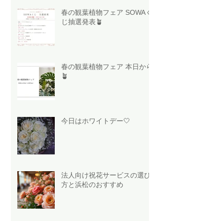
春の観葉植物フェア SOWAく
じ抽選発表🪴
春の観葉植物フェア 本日から
🪴
今日はホワイトデー🤍
法人向け祝花サービスの選び
方と浜松のおすすめ