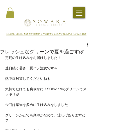
​ONLINE STORE 配送先と請求先（ご依頼主）が異なる場合の正しい記入方法
フレッシュなグリーンで夏を過ごす🌿
定期の生け込みをお届けしました！
連日続く暑さ、夏バテ注意です⚠️
熱中症対策してくださいね☀️
気持ちだけでも爽やかに！SOWAKAのグリーンでス
ッキリ🌿
今回は葉物を多めに生け込みをしました
グリーンがとても爽やかなので、涼しげありますね
🎐