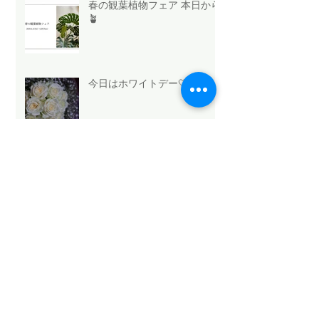
春の観葉植物フェア 本日から
🪴
今日はホワイトデー🤍
法人向け祝花サービスの選び
方と浜松のおすすめ
Mothers Day 2026.5.10💐