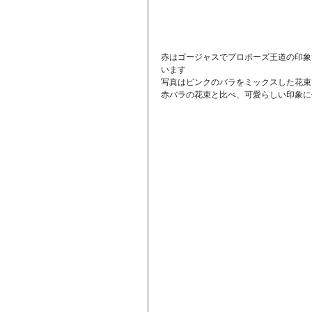
赤はゴージャスでプロポーズ王道の印象
います
写真はピンクのバラをミックスした花束
赤バラの花束と比べ、可愛らしい印象に