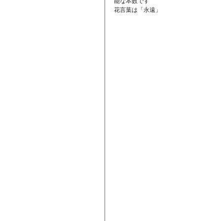
能な本数です
花言葉は「永遠」