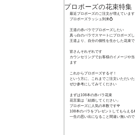
プロポーズの花束特集
最近プロポーズのご注文が増えています
プロポーズラッシュ到来💍
王道の赤バラでプロポーズしたい
真っ白のバラでスマートにプロポーズし
王道より、自分の個性を生かした花束で
皆さんそれぞれです
カウンセリングでお客様のイメージや当
ます
これからプロポーズするぞ！
という方に、これまでご注文いただいた
ぜひ参考にしてみてください
まずは108本の赤バラ花束
花言葉は「結婚してください」
プロポーズに人気の本数です🌹
108本のバラをプレゼントしてもらえ
一生の思い出になること間違い無いので