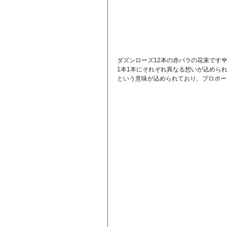
ダズンローズ12本の赤バラの花束です
1本1本にそれぞれ異なる想いが込めら
という意味が込められており、プロポー