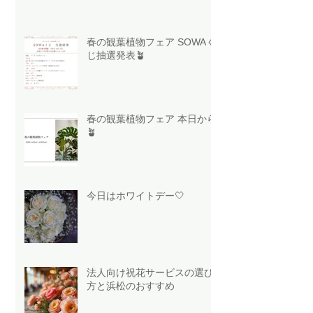
春の観葉植物フェア SOWAく
じ抽選発表🪴
春の観葉植物フェア 本日から
🪴
今日はホワイトデー🤍
法人向け祝花サービスの選び
方と浜松のおすすめ