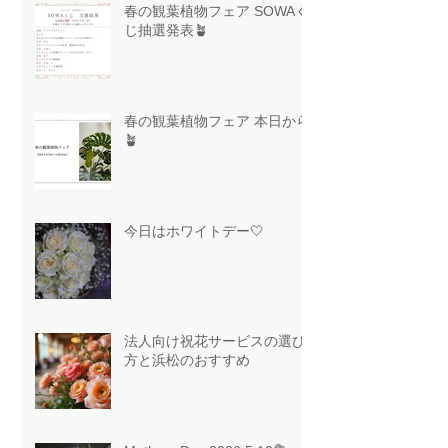
春の観葉植物フェア SOWAく
じ抽選発表🪴
春の観葉植物フェア 本日から
🪴
今日はホワイトデー🤍
法人向け祝花サービスの選び
方と浜松のおすすめ