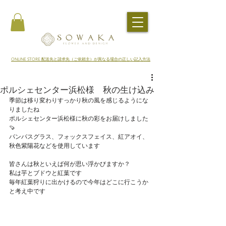
​ONLINE STORE 配送先と請求先（ご依頼主）が異なる場合の正しい記入方法
ポルシェセンター浜松様 秋の生け込み
季節は移り変わりすっかり秋の風を感じるようにな
りましたね
ポルシェセンター浜松様に秋の彩をお届けしました
🍠
パンパスグラス、フォックスフェイス、紅アオイ、
秋色紫陽花などを使用しています
皆さんは秋といえば何が思い浮かびますか？
私は芋とブドウと紅葉です
毎年紅葉狩りに出かけるので今年はどこに行こうか
と考え中です