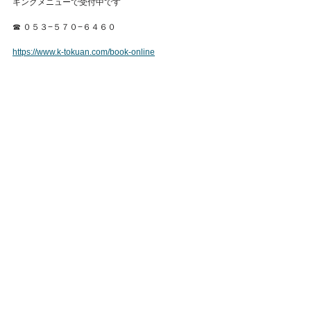
キングメニューで受付中です
Featured Posts
☎︎ ０５３−５７０−６４６０
https://www.k-tokuan.com/book-online