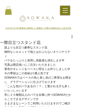
​ONLINE STORE 配送先と請求先（ご依頼主）が異なる場合の正しい記入方法
一際目立つスタンド花
誰よりも目立つ豪華なスタンド花
独特なシルエットで他とはかぶらないオリジナリテ
ィ
バラをたっぷりと使用し高級感も演出します🌹
写真は開店祝いにご注文いただきました
黄色やオレンジをベースに明るくお作りしました🌻
今の季節はこの色味が1番人気です
SOWAKAではベースの色と差し色のご希望をお聞き
し、グラデーションに仕上げております
「こんな色のバラあるの！？」と驚かれる方も多く
いらっしゃいます
常に２０種類以上のバラを在庫に持つSOWAKAだか
らこそできるデザインです
さまざまなシーンでご利用いただけますのでご検討