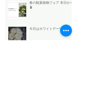
春の観葉植物フェア 本日から
🪴
今日はホワイトデー🤍
法人向け祝花サービスの選び
方と浜松のおすすめ
Mothers Day 2026.5.10💐