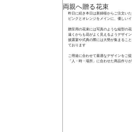
両親へ贈る花束
昨日に続き本日は新婦様からご注文いた
ピンクとオレンジをメインに、優しいイ
贈呈用の花束には写真のような縦型の花
遠くからも花がよく見えるようデザイン
披露宴や式典の際には大勢が集まること
ております
ご用途に合わせて最適なデザインをご提
「人・時・場所」に合わせた商品作りがS