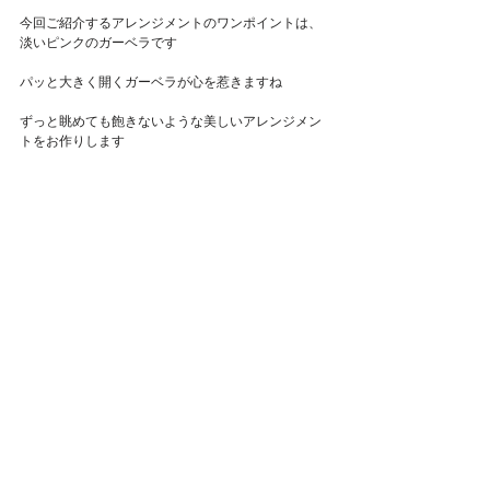
Featured Posts
今回ご紹介するアレンジメントのワンポイントは、
淡いピンクのガーベラです
パッと大きく開くガーベラが心を惹きますね
ずっと眺めても飽きないような美しいアレンジメン
トをお作りします