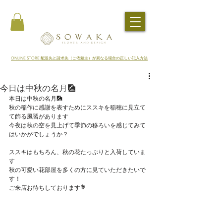
​ONLINE STORE 配送先と請求先（ご依頼主）が異なる場合の正しい記入方法
今日は中秋の名月🎑
本日は中秋の名月🎑
秋の稲作に感謝を表すためにススキを稲穂に見立て
て飾る風習があります
今夜は秋の空を見上げて季節の移ろいを感じてみて
はいかがでしょうか？
ススキはもちろん、秋の花たっぷりと入荷していま
す
秋の可愛い花部屋を多くの方に見ていただきたいで
す！
ご来店お待ちしております💐