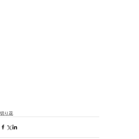
Featured Posts
切り花