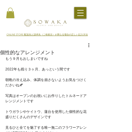
​ONLINE STORE 配送先と請求先（ご依頼主）が異なる場合の正しい記入方法
個性的なアレンジメント
もう９月もおしまいですね
2022年も残り３ヶ月、あっという間です
朝晩の冷え込み、体調を崩さないようお気をつけく
ださいね🍂
写真はオープンのお祝いにお作りしたトルネードア
レンジメントです
トウガラシやケイトウ、蓮台を使用した個性的な花
盛りだくさんのデザインです
見るひと全てを魅了する唯一無二のフラワーアレン