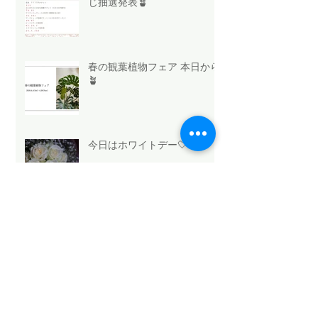
じ抽選発表🪴
春の観葉植物フェア 本日から
🪴
今日はホワイトデー🤍
法人向け祝花サービスの選び
方と浜松のおすすめ
Mothers Day 2026.5.10💐