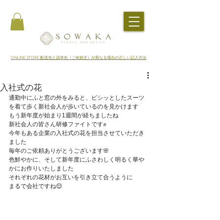
​ONLINE STORE 配送先と請求先（ご依頼主）が異なる場合の正しい記入方法
入社式の花
通勤中にふと窓の外をみると、ピシッとしたスーツ
を着て歩く新社会人が歩いているのを見かけます
もう新年度が始まり1週間が経ちましたね
新社会人の皆さん研修ファイトです✊
今年もある企業の入社式の花を担当させていただき
ました
毎年のご依頼ありがとうございます🌸
色鮮やかに、そして新年度にふさわしく明るく華や
かにお作りいたしました
それぞれの花材がお互いを引き立て合うように
まるで会社ですね😌