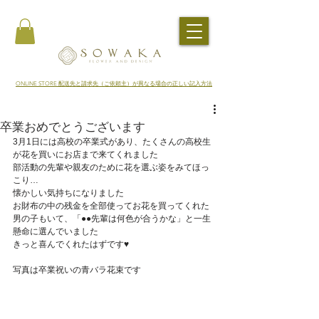
​ONLINE STORE 配送先と請求先（ご依頼主）が異なる場合の正しい記入方法
卒業おめでとうございます
3月1日には高校の卒業式があり、たくさんの高校生
が花を買いにお店まで来てくれました
部活動の先輩や親友のために花を選ぶ姿をみてほっ
こり…
懐かしい気持ちになりました
お財布の中の残金を全部使ってお花を買ってくれた
男の子もいて、「●●先輩は何色が合うかな」と一生
懸命に選んでいました
きっと喜んでくれたはずです♥
写真は卒業祝いの青バラ花束です