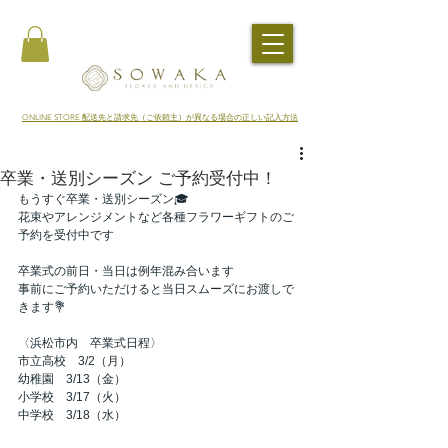
​ONLINE STORE 配送先と請求先（ご依頼主）が異なる場合の正しい記入方法
卒業・送別シーズン ご予約受付中！
もうすぐ卒業・送別シーズン🎓
花束やアレンジメントなど各種フラワーギフトのご
予約を受付中です
卒業式の前日・当日は例年混み合います
事前にご予約いただけると当日スムーズにお渡しで
きます💐
〈浜松市内　卒業式日程〉
市立高校　3/2（月）
幼稚園　3/13（金）
小学校　3/17（火）
中学校　3/18（水）