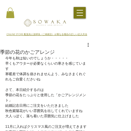
​ONLINE STORE 配送先と請求先（ご依頼主）が異なる場合の正しい記入方法
季節の花のかごアレンジ
今年も秋は短いのでしょうか・・・・・
早くもアウターが必要なくらいの寒さを感じていま
す
寒暖差で体調を崩されませんよう、みなさまくれぐ
れもご自愛くださいね
さて、本日紹介するのは
季節の花をたっぷりと使用した「かごアレンジメン
ト」
結婚記念日用にご注文をいただきました
秋色紫陽花がいい雰囲気を出してくれていますね
大人っぽく、落ち着いた雰囲気に仕上げました
11月に入ればクリスマス風のご注文が増えてきます