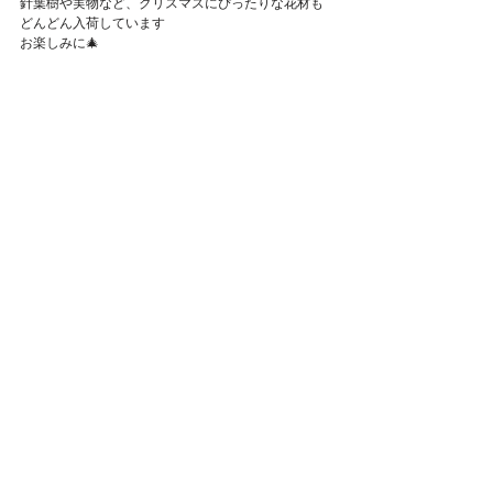
針葉樹や実物など、クリスマスにぴったりな花材も
Featured Posts
どんどん入荷しています
お楽しみに🎄