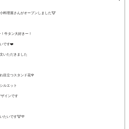
なる小料理屋さんがオープンしました🐮
ー！牛タン大好きー！
いです❤️
文いただきました
わ目立つスタンド花🌹
シルエット
デザインです
たいです🐮💜