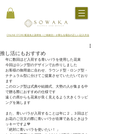
​ONLINE STORE 配送先と請求先（ご依頼主）が異なる場合の正しい記入方法
推し活にもおすすめ
年に数回ほど入荷する青いバラを使用した花束
今回はロング型のデザインでお作りしました
お客様の御用途に合わせ、ラウンド型・ロング型・
ナチュラル型に分けてご提案させていただいており
ます
このロング型は式典や結婚式、大勢の人が集まる中
で贈る際におすすめの仕様です
遠くの席からも花束が良く見えるよう大きくラッピ
ングを施します
また、青いバラが入荷することは年に２，３回ほど
お花のご注文の際に青いバラが在庫であるときはラ
ッキーですよ💙
「絶対に青いバラを使いたい！ 」 