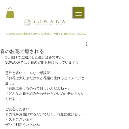
​ONLINE STORE 配送先と請求先（ご依頼主）が異なる場合の正しい記入方法
春のお花で癒される
2日続けてご紹介した生け込みですが、
SOWAKAでは切花の定期お届けもしています🌷
意外と多い！こんなご相談💭
「お花は大好きだけれど花瓶に生けるとイメージと
違う」
「花瓶に生けるのって難しいんだよね～」
「どんなお花を組み合わせたらいいのか分からない
んだよ～」
ご安心ください！
旬の花をお届けするだけでなく、花瓶に生けるサー
ビスもございます
ぜひご利用くださいね