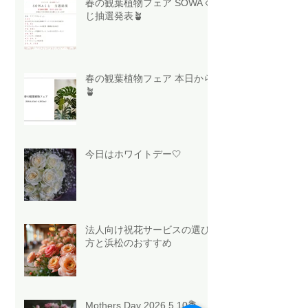
春の観葉植物フェア SOWAく
じ抽選発表🪴
春の観葉植物フェア 本日から
🪴
今日はホワイトデー🤍
法人向け祝花サービスの選び
方と浜松のおすすめ
Mothers Day 2026.5.10💐