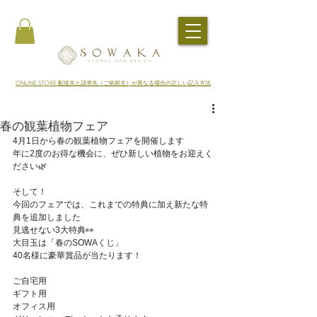
​ONLINE STORE 配送先と請求先（ご依頼主）が異なる場合の正しい記入方法
春の観葉植物フェア
4月1日から春の観葉植物フェアを開催します
年に2度のお得な機会に、ぜひ新しい植物をお迎えく
ださい🌿
そして！
今回のフェアでは、これまでの特典に加え新たな特
典を追加しました
見逃せない3大特典👀
大目玉は「春のSOWAくじ」
40名様に豪華賞品が当たります！
ご自宅用
ギフト用
オフィス用