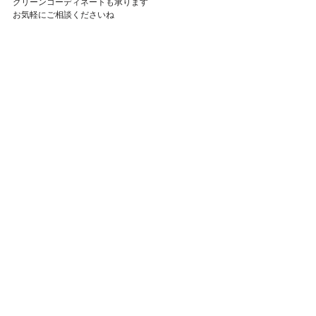
グリーンコーディネートも承ります
Featured Posts
お気軽にご相談くださいね