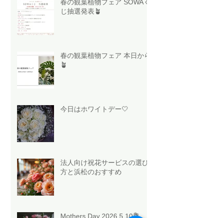
春の観葉植物フェア SOWAく
じ抽選発表🪴
春の観葉植物フェア 本日から
🪴
今日はホワイトデー🤍
法人向け祝花サービスの選び
方と浜松のおすすめ
Mothers Day 2026.5.10💐