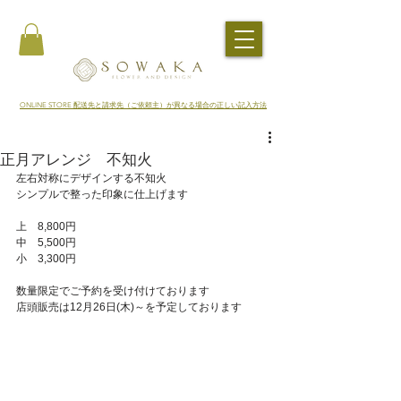
​ONLINE STORE 配送先と請求先（ご依頼主）が異なる場合の正しい記入方法
正月アレンジ 不知火
左右対称にデザインする不知火
シンプルで整った印象に仕上げます
上　8,800円
中　5,500円
小　3,300円
数量限定でご予約を受け付けております
店頭販売は12月26日(木)～を予定しております