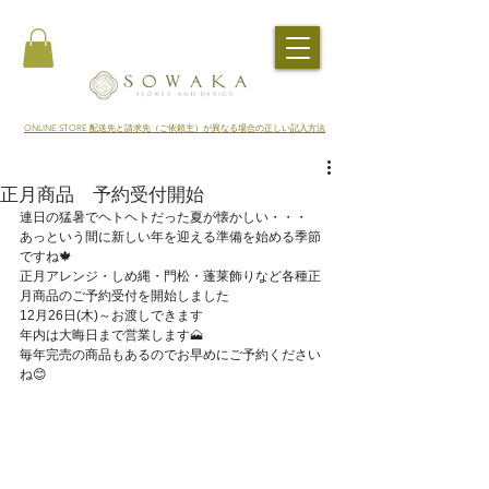
​ONLINE STORE 配送先と請求先（ご依頼主）が異なる場合の正しい記入方法
正月商品 予約受付開始
連日の猛暑でヘトヘトだった夏が懐かしい・・・
あっという間に新しい年を迎える準備を始める季節
ですね🍁
正月アレンジ・しめ縄・門松・蓬莱飾りなど各種正
月商品のご予約受付を開始しました
12月26日(木)～お渡しできます
年内は大晦日まで営業します🗻
毎年完売の商品もあるのでお早めにご予約ください
ね😊