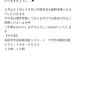
けできますように.....💓
Featured Posts
５月は２１日と２８日に中島本店を臨時休業とさせ
ていただきます
ザザ店は通常営業しておりますのでお急ぎの方はご
利用くださいませ🌹
ご不便をおかけしますがよろしくおねがいいたしま
す
【ザザ店】
浜松市中央区鍛治町１００－１　ザザ中央館内1階
０５３－４８８－６６２２
１０時～２０時