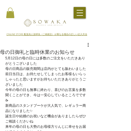
​ONLINE STORE 配送先と請求先（ご依頼主）が異なる場合の正しい記入方法
母の日御礼と臨時休業のお知らせ
5月12日の母の日には多数のご注文をいただきあり
がとうございました
母の日商品の販売期間は店内がとても賑わいました
前日当日は、お待たせしてしまったお客様もいらっ
しゃったと思いますがお待ちいただきありがとうご
ざいました
今年の母の日も無事に終わり、喜びのお言葉を多数
聞くことができ、今は一安心しているところでです
☕
新商品のスタンドブーケが大人気で、レギュラー商
品になりました✨
誕生日や結婚のお祝いなど機会がありましたらぜひ
ご相談くださいね
来年の母の日も大勢のお母様方りんじに幸せをお届