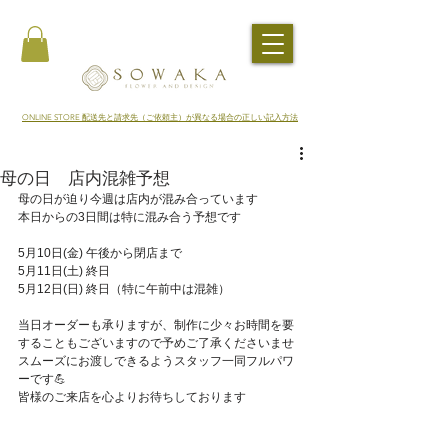
​ONLINE STORE 配送先と請求先（ご依頼主）が異なる場合の正しい記入方法
母の日 店内混雑予想
母の日が迫り今週は店内が混み合っています
本日からの3日間は特に混み合う予想です
5月10日(金) 午後から閉店まで
5月11日(土) 終日
5月12日(日) 終日（特に午前中は混雑）
当日オーダーも承りますが、制作に少々お時間を要
することもございますので予めご了承くださいませ
スムーズにお渡しできるようスタッフ一同フルパワ
ーです💪
皆様のご来店を心よりお待ちしております