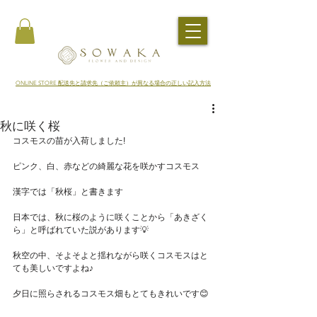
​ONLINE STORE 配送先と請求先（ご依頼主）が異なる場合の正しい記入方法
秋に咲く桜
コスモスの苗が入荷しました!
ピンク、白、赤などの綺麗な花を咲かすコスモス
漢字では「秋桜」と書きます
日本では、秋に桜のように咲くことから「あきざく
ら」と呼ばれていた説があります💡
秋空の中、そよそよと揺れながら咲くコスモスはと
ても美しいですよね♪
夕日に照らされるコスモス畑もとてもきれいです😊