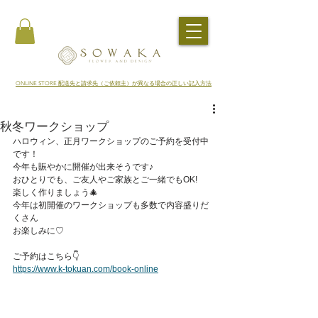
​ONLINE STORE 配送先と請求先（ご依頼主）が異なる場合の正しい記入方法
秋冬ワークショップ
ハロウィン、正月ワークショップのご予約を受付中
です！
今年も賑やかに開催が出来そうです♪
おひとりでも、ご友人やご家族とご一緒でもOK!
楽しく作りましょう🎄
今年は初開催のワークショップも多数で内容盛りだ
くさん
お楽しみに♡
ご予約はこちら👇
https://www.k-tokuan.com/book-online