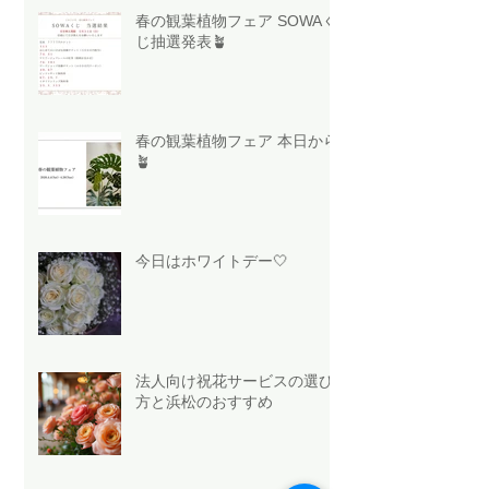
春の観葉植物フェア SOWAく
じ抽選発表🪴
春の観葉植物フェア 本日から
🪴
今日はホワイトデー🤍
法人向け祝花サービスの選び
方と浜松のおすすめ