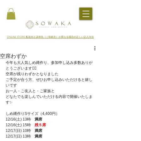
​ONLINE STORE 配送先と請求先（ご依頼主）が異なる場合の正しい記入方法
空席わずか
今年も大人気しめ縄作り、参加申し込み多数ありが
とうございます🙇‍♀️
空席が残りわずかとなりました
ご予定が合う方、ぜひお申し込みいただけると嬉し
いです
お一人・ご友人と・ご家族と
どなたでも楽しんでいただける内容で開催いたしま
す✨
しめ縄作りSサイズ（4,400円）
12/16(土) 13時　
満席
12/16(土) 15時　
残５席
12/17(日) 10時　
満席
12/17(日) 13時　
満席