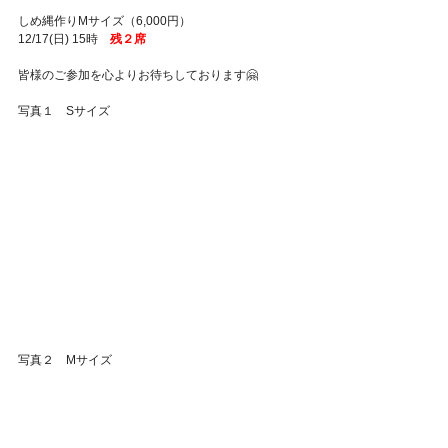
Featured Posts
しめ縄作りMサイズ（6,000円）
12/17(日) 15時　
残２席
皆様のご参加を心よりお待ちしております🤗
写真１　Sサイズ
写真２　Mサイズ