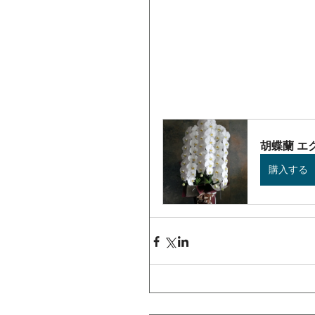
胡蝶蘭 エ
購入する