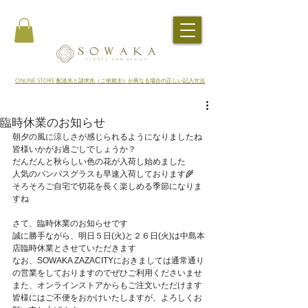
​ONLINE STORE 配送先と請求先（ご依頼主）が異なる場合の正しい記入方法
臨時休業のお知らせ
朝夕の風に涼しさが感じられるようになりましたね
皆様いかがお過ごしでしょうか？
だんだんと秋らしい色の花が入荷し始めました
人気のパンパスグラスも早速入荷しております🌾
そろそろご自宅で切花を長く楽しめる季節になりま
すね
さて、臨時休業のお知らせです
誠に勝手ながら、明日５日(火)と２６日(火)は中島本
店臨時休業とさせていただきます
なお、SOWAKA ZAZACITYにおきましては通常通り
の営業をしておりますのでぜひご利用くださいませ
また、オンラインストアからもご注文いただけます
皆様にはご不便をおかけいたしますが、よろしくお