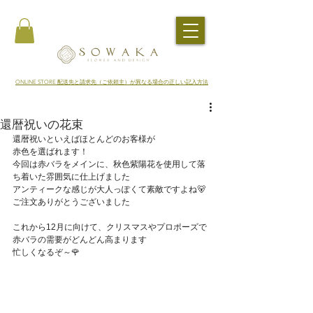
​ONLINE STORE 配送先と請求先（ご依頼主）が異なる場合の正しい記入方法
還暦祝いの花束
還暦祝いといえばほとんどのお客様が
赤色を選ばれます！
今回は赤バラをメインに、秋色紫陽花を使用して落
ち着いた雰囲気に仕上げました
アンティークな感じが大人っぽくて素敵ですよね🐻
ご注文ありがとうございました
これから12月に向けて、クリスマスやプロポーズで
赤バラの需要がどんどん高まります
忙しくなるぞ～🌹