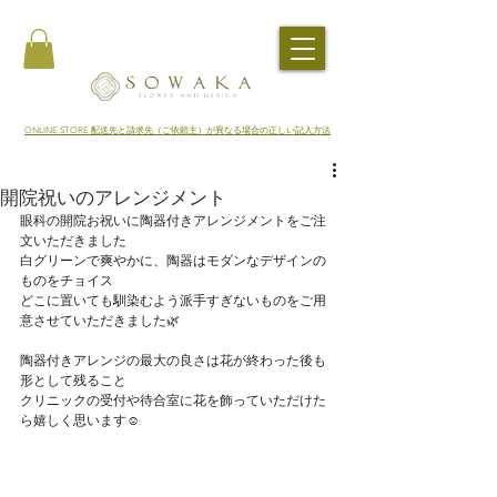
​ONLINE STORE 配送先と請求先（ご依頼主）が異なる場合の正しい記入方法
開院祝いのアレンジメント
眼科の開院お祝いに陶器付きアレンジメントをご注
文いただきました
白グリーンで爽やかに、陶器はモダンなデザインの
ものをチョイス
どこに置いても馴染むよう派手すぎないものをご用
意させていただきました🌿
陶器付きアレンジの最大の良さは花が終わった後も
形として残ること
クリニックの受付や待合室に花を飾っていただけた
ら嬉しく思います☺️