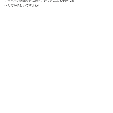
ご自宅用の切花を選ぶ際も、たくさんある中から選
Featured Posts
べた方が楽しいですよね♪