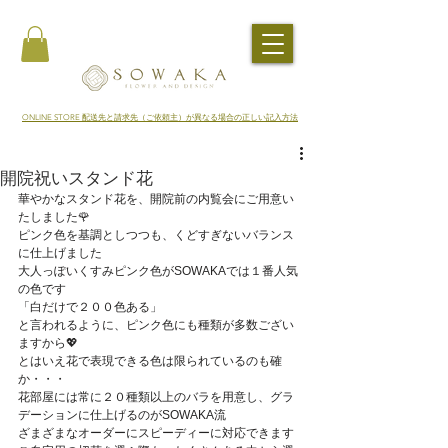
​ONLINE STORE 配送先と請求先（ご依頼主）が異なる場合の正しい記入方法
開院祝いスタンド花
華やかなスタンド花を、開院前の内覧会にご用意い
たしました🌹
ピンク色を基調としつつも、くどすぎないバランス
に仕上げました
大人っぽいくすみピンク色がSOWAKAでは１番人気
の色です
「白だけで２００色ある」
と言われるように、ピンク色にも種類が多数ござい
ますから💖
とはいえ花で表現できる色は限られているのも確
か・・・
花部屋には常に２０種類以上のバラを用意し、グラ
デーションに仕上げるのがSOWAKA流
ざまざまなオーダーにスピーディーに対応できます